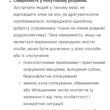
Смиренність у побутовому розумінні
.
Зустрічати людей у тихому мирі, не
відповідати злом на зло, не дратуватися/не
озлоблюватися, попереджати однобічну
доброту (спрямовану тільки на членів родини/
роду/колективу). Така смиренність, якщо не
являється вираженою природною якістю
особи, може бути досягнено у різні способи
або їх сполучення:
психологічними прийомами і практиками
(керування емоціями, володіння собою,
безконфліктне спілкування)
зміною кола спілкування, обмеженням
або збільшенням числа контактів (у
залежності від типу особистості і
конкретної ситуації)