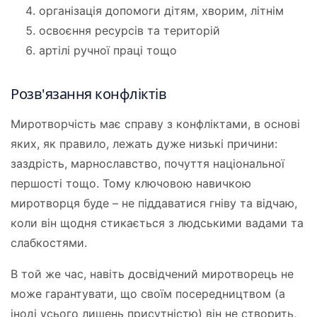
організація допомоги дітям, хворим, літнім
освоєння ресурсів та територій
артілі ручної праці тощо
Розв'язання конфліктів
Миротворчість має справу з конфліктами, в основі
яких, як правило, лежать дуже низькі причини:
заздрість, марнославство, почуття національної
першості тощо. Тому ключовою навичкою
миротворця буде – не піддаватися гніву та відчаю,
коли він щодня стикається з людськими вадами та
слабкостями.
В той же час, навіть досвідчений миротворець не
може гарантувати, що своїм посередництвом (а
іноді усього лишень присутністю) він не створить,