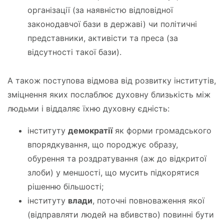
організації (за наявністю відповідної
законодавчої бази в державі) чи політичні
представники, активісти та преса (за
відсутності такої бази).
А також поступова відмова від розвитку інститутів,
зміцнення яких послаблює духовну близькість між
людьми і віддаляє їхню духовну єдність:
інституту
демократії
як форми громадського
впорядкування, що породжує образу,
обурення та роздратування (аж до відкритої
злоби) у меншості, що мусить підкорятися
рішенню більшості;
інституту
влади
, поточні повноваження якої
(відправляти людей на вбивство) повинні бути