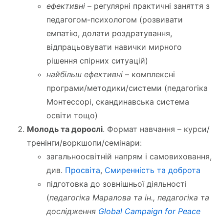
ефективні
– регулярні практичні заняття з
педагогом-психологом (розвивати
емпатію, долати роздратування,
відпрацьовувати навички мирного
рішення спірних ситуацій)
найбільш ефективні
– комплексні
програми/методики/системи (педагогіка
Монтессорі, скандинавська система
освіти тощо)
Молодь та дорослі
. Формат навчання – курси/
тренінги/воркшопи/семінари:
загальноосвітній напрям і самовиховання,
див.
Просвіта
,
Смиренність та доброта
підготовка до зовнішньої діяльності
(
педагогіка Маралова та ін., педагогіка та
дослідження
Global Campaign for Peace