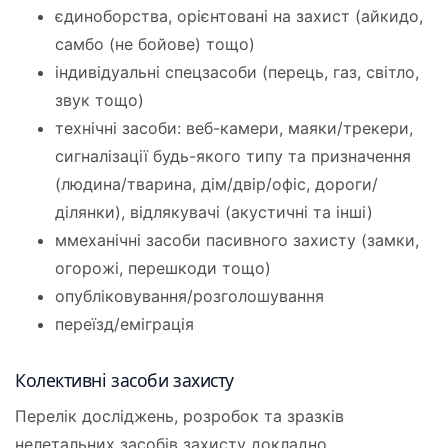
єдиноборства, орієнтовані на захист (айкидо,
самбо (не бойове) тощо)
індивідуальні спецзасоби (перець, газ, світло,
звук тощо)
технічні засоби: веб-камери, маяки/трекери,
сигналізації будь-якого типу та призначення
(людина/тварина, дім/двір/офіс, дороги/
ділянки), відлякувачі (акустичні та інші)
ммеханічні засоби пасивного захисту (замки,
огорожі, перешкоди тощо)
опубліковування/розголошування
переїзд/еміграція
Колективні засоби захисту
Перелік досліджень, розробок та зразків
нелетальних засобів захисту докладно