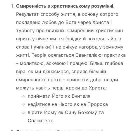
Смиренність в християнському розумінні
.
Результат способу життя, в основу котрого
покладено любов до Бога через Христа і
турботу про ближніх. Смиренний християнин
вірить у вічне життя (звідки й походять його
слова і учинки) і не очікує нагород у земному
житті. Теорія осягається Євангелією; практика
– молитвою, аскезою і працею. Більш глибока
віра, як ми дізнаємося, сприяє більшій
смиренності, проте – принести добрі плоди
можуть навіть перші кроки до Христа:
приймати Його як Вчителя
надіятися на Нього як на Пророка
вірити Йому як Сину Божому та
Спасителю