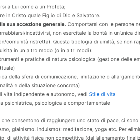
arsi a Lui come a un Profeta;
re in Cristo quale Figlio di Dio e Salvatore.
ella sua accezione generale
. Comportarsi con le persone ne
rrabbiarsi/incattivirsi, non esercitale la bontà in un’unica 
an/comunità ristretta). Questa tipologia di umiltà, se non r
isita in un altro modo (o in altri modi):
trumenti e pratiche di natura psicologica (gestione delle 
ttuale)
ica della sfera di comunicazione, limitazione o allargament
nalità e della situazione concreta)
 di vita indipendente e autonomo, vedi
Stile di vita
ia psichiatrica, psicologica e comportamentale
i che consentono di raggiungere uno stato di pace, ci sono a
smo, giainismo, induismo): meditazione, yoga etc. Per elimin
tipi di attività fisica non competitiva (dall’allenamento finaliz