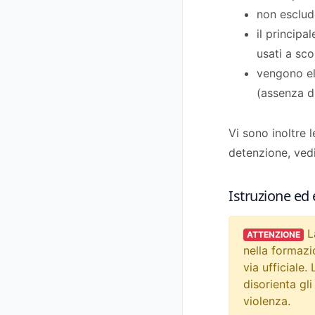
non esclud
il princip
usati a sc
vengono ela
(assenza di
Vi sono inoltre l
detenzione, ved
Istruzione ed
La
ATTENZIONE
nella formazi
via ufficiale.
disorienta gl
violenza.