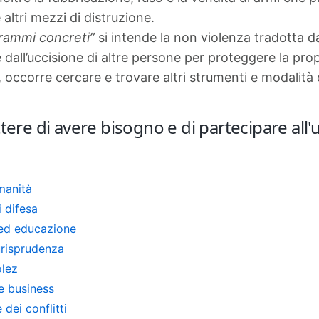
altri mezzi di distruzione.
rammi concreti”
si intende la non violenza tradotta dal
dall’uccisione di altre persone per proteggere la propria
, occorre cercare e trovare altri strumenti e modalità 
re di avere bisogno e di partecipare all'uc
manità
i difesa
 ed educazione
urisprudenza
lez
e business
 dei conflitti