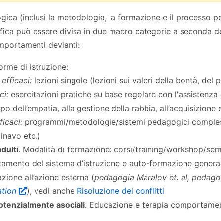
ogica (inclusi la metodologia, la formazione e il processo p
fica può essere divisa in due macro categorie a seconda de
portamenti devianti:
Forme di istruzione:
efficaci:
lezioni singole (lezioni sui valori della bontà, del 
ci:
esercitazioni pratiche su base regolare con l'assistenza
ppo dell’empatia, alla gestione della rabbia, all’acquisizione
ficaci:
programmi/metodologie/sistemi pedagogici comples
inavo etc.)
dulti
. Modalità di formazione: corsi/training/workshop/semi
tamento del sistema d’istruzione e auto-formazione genera
zione all’azione esterna (
pedagogia Maralov et. al, pedago
ation
), vedi anche
Risoluzione dei conflitti
tenzialmente asociali
. Educazione e terapia comportamen