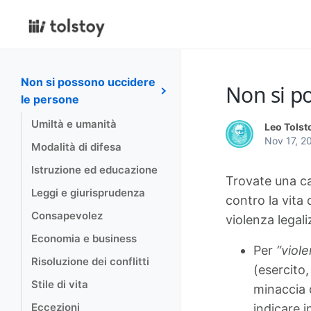
Non si possono uccidere
Non si p
le persone
Umiltà e umanità
Leo Tolst
Nov 17, 2
Modalità di difesa
Istruzione ed educazione
Trovate una ca
Leggi e giurisprudenza
contro la vita 
Consapevolez
violenza legali
Economia e business
Per
“viole
Risoluzione dei conflitti
(esercito,
Stile di vita
minaccia d
Eccezioni
indicare i