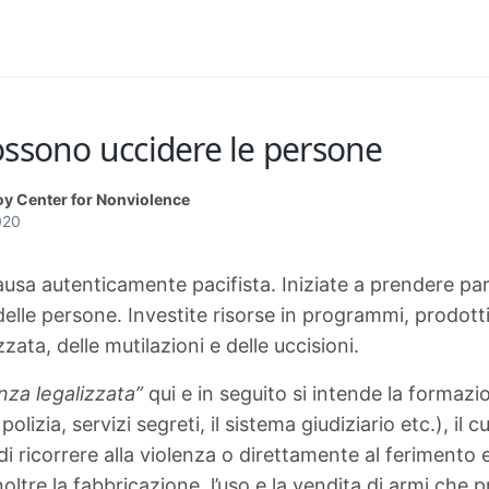
ossono uccidere le persone
oy Center for Nonviolence
020
usa autenticamente pacifista. Iniziate a prendere parte
delle persone. Investite risorse in programmi, prodotti e
zzata, delle mutilazioni e delle uccisioni.
nza legalizzata”
qui e in seguito si intende la formazio
 polizia, servizi segreti, il sistema giudiziario etc.), il
i ricorrere alla violenza o direttamente al ferimento e
noltre la fabbricazione, l’uso e la vendita di armi che