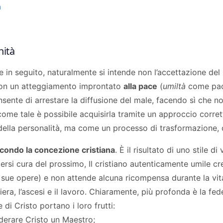
a
nità
 e in seguito, naturalmente si intende non l’accettazione del
on un atteggiamento improntato
alla pace
(
umiltà
come paci
onsente di arrestare la diffusione del male, facendo sì che no
me tale è possibile acquisirla tramite un approccio corret
della personalità, ma come un processo di trasformazione, c
econdo la concezione cristiana
. È il risultato di uno stile 
ersi cura del prossimo, Il cristiano autenticamente umile cr
 sue opere) e non attende alcuna ricompensa durante la vita 
iera, l’ascesi e il lavoro. Chiaramente, più profonda è la fe
e di Cristo portano i loro frutti:
derare Cristo un Maestro;