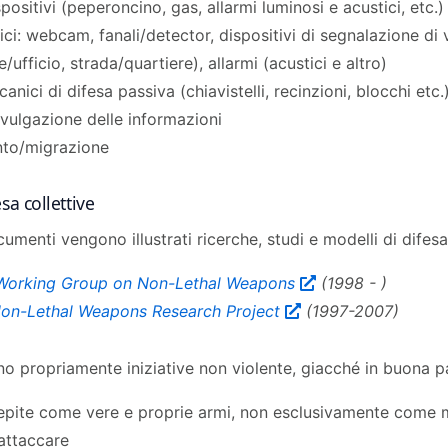
spositivi (peperoncino, gas, allarmi luminosi e acustici, etc.)
ci: webcam, fanali/detector, dispositivi di segnalazione di v
e/ufficio, strada/quartiere), allarmi (acustici e altro)
nici di difesa passiva (chiavistelli, recinzioni, blocchi etc.
ivulgazione delle informazioni
nto/migrazione
sa collettive
umenti vengono illustrati ricerche, studi e modelli di difesa
Working Group on Non-Lethal Weapons
(1998 - )
Non-Lethal Weapons Research Project
(1997-2007)
o propriamente iniziative non violente, giacché in buona pa
pite come vere e proprie armi, non esclusivamente come mod
attaccare