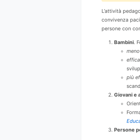
L’attività pedag
convivenza paci
persone con com
Bambini
. 
meno 
effica
svilu
più ef
scand
Giovani e a
Orien
Forma
Educ
Persone po