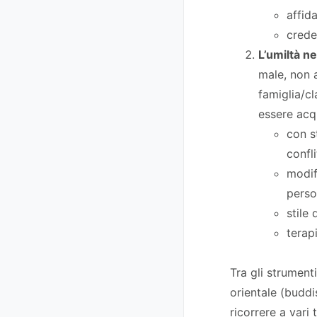
affid
crede
L’umiltà n
male, non a
famiglia/cl
essere acqu
con s
confli
modif
perso
stile
terap
Tra gli strument
orientale (buddi
ricorrere a vari 