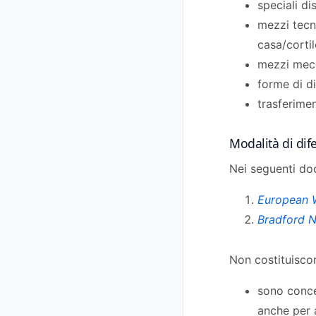
speciali di
mezzi tecni
casa/cortil
mezzi mecca
forme di d
trasferime
Modalità di dife
Nei seguenti doc
European 
Bradford 
Non costituiscon
sono conce
anche per 