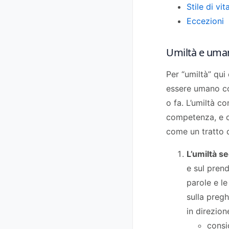
Stile di vit
Eccezioni
Umiltà e uma
Per “umiltà” qui
essere umano c
o fa. L’umiltà c
competenza, e co
come un tratto 
L’umiltà s
e sul prend
parole e le
sulla pregh
in direzion
consi