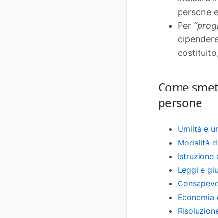
persone e 
Per
“prog
dipendere 
costituito
Come smette
persone
Umiltà e u
Modalità d
Istruzione
Leggi e gi
Consapevo
Economia 
Risoluzione