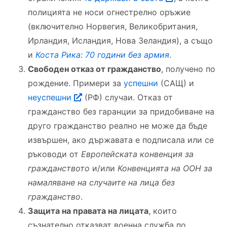
полицията не носи огнестрелно оръжие
(включително Норвегия, Великобритания,
Ирландия, Исландия, Нова Зеландия), а също
и
Коста Рика: 70 години без армия
.
Свободен отказ от гражданство
, получено по
рождение. Примери за
успешни
(САЩ) и
неуспешни
(РФ) случаи. Отказ от
гражданство без гаранции за придобиване на
друго гражданство реално не може да бъде
извършен, ако държавата е подписала или се
ръководи от
Европейската конвенция за
гражданството
и/или
Конвенцията на ООН за
намаляване на случаите на лица без
гражданство
.
Защита на правата на лицата
, които
съзнателно отказват военна служба по