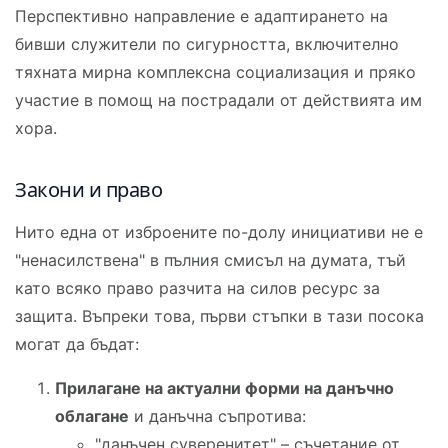
Перспективно направление е адаптирането на
бивши служители по сигурността, включително
тяхната мирна комплексна социализация и пряко
участие в помощ на пострадали от действията им
хора.
Закони и право
Нито една от изброените по-долу инициативи не е
"ненасилствена" в пълния смисъл на думата, тъй
като всяко право разчита на силов ресурс за
защита. Въпреки това, първи стъпки в тази посока
могат да бъдат:
Прилагане на актуални форми на данъчно
облагане
и данъчна съпротива:
"данъчен суверенитет" – съчетание от