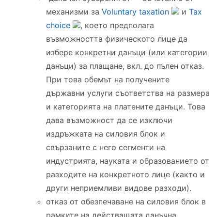
механизми за
Voluntary taxation
и
Tax
choice
, което предполага
възможността физическото лице да
избере конкретни данъци (или категории
данъци) за плащане, вкл. до пълен отказ.
При това обемът на получените
държавни услуги съответства на размера
и категорията на платените данъци. Това
дава възможност да се изключи
издръжката на силовия блок и
свързаните с него сегменти на
индустрията, науката и образованието от
разходите на конкретното лице (както и
други неприемливи видове разходи).
отказ от обезпечаване на силовия блок в
рамките на действащата данъчна