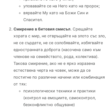
уповавайте се на Него като на пророк;
вярвайте Му като на Божи Син и
Спасител.
Смирение в битовия смисъл
. Срещайте
хората с мир, не отвръщайте на злото със зло,
не се сърдете, не се озлобявайте, избягвайте
едностранната доброта (насочена само към
членове на семейството, рода, колектива).
Такова смирение, ако не е ярко изразена
естествена черта на човек, може да се
постигне по различни начини или комбинация
от тях:
психологически техники и практики
(контрол на емоциите, самоконтрол,
безконфликтно общуване)