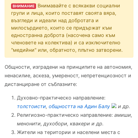
Внимавайте с всякакви социални
ВНИМАНИЕ
групи и лица, които поставят своята вяра,
възгледи и идеали над добротата и
милосърдието, които се придържат към
едностранна доброта (насочена само към
членовете на колектива) и са изключително
"медийни" или, обратното, плътно затворени.
Общности, изградени на принципите на автономия,
ненасилие, аскеза, умереност, непретенциозност и
дистанциране от съблазните:
Духовно-практическо направление:
толстоисти
,
общността на Адин Балу
и др.
Религиозно-практическо направление:
амиши,
менонити, духобори, квакери и др.
Жители на територии и населени места с