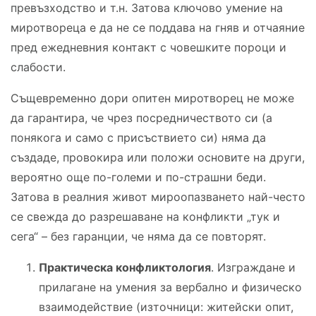
превъзходство и т.н. Затова ключово умение на
миротвореца е да не се поддава на гняв и отчаяние
пред ежедневния контакт с човешките пороци и
слабости.
Същевременно дори опитен миротворец не може
да гарантира, че чрез посредничеството си (а
понякога и само с присъствието си) няма да
създаде, провокира или положи основите на други,
вероятно още по-големи и по-страшни беди.
Затова в реалния живот мироопазването най-често
се свежда до разрешаване на конфликти „тук и
сега“ – без гаранции, че няма да се повторят.
Практическа конфликтология
. Изграждане и
прилагане на умения за вербално и физическо
взаимодействие (източници: житейски опит,