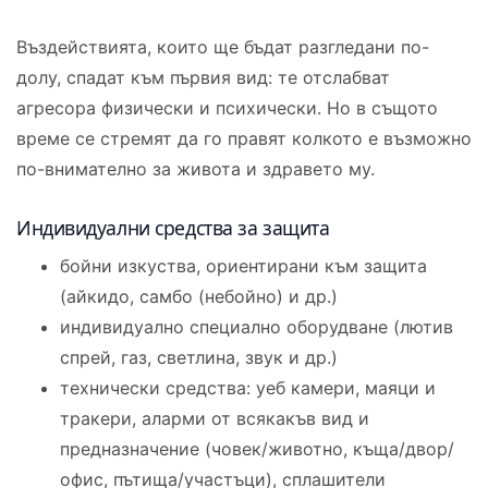
Въздействията, които ще бъдат разгледани по-
долу, спадат към първия вид: те отслабват
агресора физически и психически. Но в същото
време се стремят да го правят колкото е възможно
по-внимателно за живота и здравето му.
Индивидуални средства за защита
бойни изкуства, ориентирани към защита
(айкидо, самбо (небойно) и др.)
индивидуално специално оборудване (лютив
спрей, газ, светлина, звук и др.)
технически средства: уеб камери, маяци и
тракери, аларми от всякакъв вид и
предназначение (човек/животно, къща/двор/
офис, пътища/участъци), сплашители