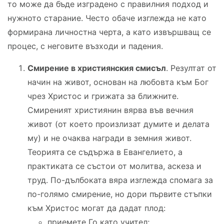
то може да бъде изградено с правилния подход и
нужното старание. Често обаче изглежда не като
формирана личностна черта, а като извършващ се
процес, с неговите възходи и падения.
Смирение в християнския смисъл
. Резултат от
начин на живот, основан на любовта към Бог
чрез Христос и грижата за ближните.
Смиреният християнин вярва във вечния
живот (от което произлизат думите и делата
му) и не очаква награди в земния живот.
Теорията се съдържа в Евангелието, а
практиката се състои от молитва, аскеза и
труд. По-дълбоката вяра изглежда спомага за
по-голямо смирение, но дори първите стъпки
към Христос могат да дадат плод:
приемете Го като учител;